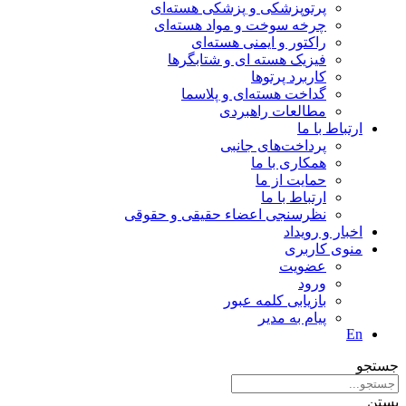
پرتوپزشکی و پزشکی هسته‌ای
چرخه سوخت و مواد هسته‌ای
راکتور و ایمنی هسته‌ای
فیزیک هسته ای و شتابگرها
کاربرد پرتوها
گداخت هسته‌ای و پلاسما
مطالعات راهبردی
ارتباط با ما
پرداخت‌های جانبی
همکاری با ما
حمايت از ما
ارتباط با ما
نظر‌سنجی اعضاء حقیقی و حقوقی
اخبار و رويداد
منوی کاربری
عضویت
ورود
بازیابی کلمه عبور
پیام به مدير
En
جستجو
بستن