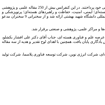
در این کنفرانس اساتید، پژوهشگران، صنعت‌گران و دانشجویان حوزه های مختلف علوم و فنون هسته‌ای به ارائه آخرین دستاوردهای پژوهشی خود پرداختند. در این کنفرانس بیش از 250 مقاله علمی و پژوهشی
ه‌ای؛ ایمنی، امنیت، حفاظت و راهبردهای هسته‌ای؛ پرتوپزشکی و
پزشکی هسته‌ای؛ پلاسما و گداخت هسته‌ای؛ مولد و کاربرد پرتوها و فناوری کوانتومی، بصورت شفاهی و پوستر در مرکز همایش‌های بین‌المللی دانشگاه شهید بهشتی ارائه شد و از سخنرانی 9 سخنران مدعو
‌ها و مراکز علمی، پژوهشی و صنعتی برقرار شد.
 عرصه علم و فناوری هسته ای، جناب آقای دکتر علی افشار بکشلو،
ادگاری پایان یافت. همچنین با اهدای لوح تقدیر و هدیه از سه مقاله
‌ای، شرکت انرژی نوین، شرکت توسعه فناوری‌ پلاسما، شرکت تولید