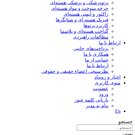
پرتوپزشکی و پزشکی هسته‌ای
چرخه سوخت و مواد هسته‌ای
راکتور و ایمنی هسته‌ای
فیزیک هسته ای و شتابگرها
کاربرد پرتوها
گداخت هسته‌ای و پلاسما
مطالعات راهبردی
ارتباط با ما
پرداخت‌های جانبی
همکاری با ما
حمايت از ما
ارتباط با ما
نظر‌سنجی اعضاء حقیقی و حقوقی
اخبار و رويداد
منوی کاربری
عضویت
ورود
بازیابی کلمه عبور
پیام به مدير
En
جستجو
بستن