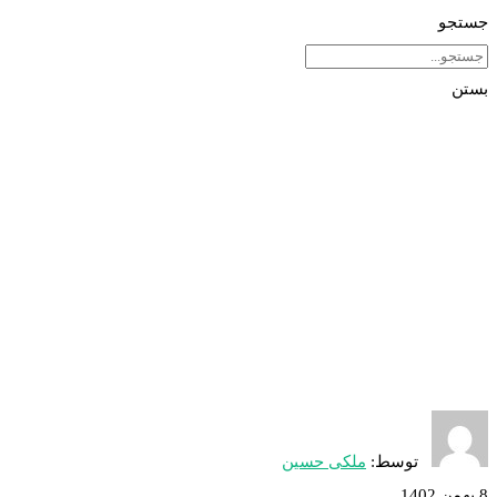
جستجو
بستن
توسط:
ملکی حسین
8 بهمن 1402