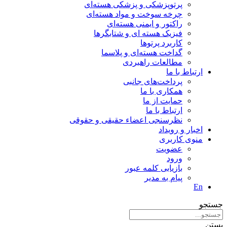
پرتوپزشکی و پزشکی هسته‌ای
چرخه سوخت و مواد هسته‌ای
راکتور و ایمنی هسته‌ای
فیزیک هسته ای و شتابگرها
کاربرد پرتوها
گداخت هسته‌ای و پلاسما
مطالعات راهبردی
ارتباط با ما
پرداخت‌های جانبی
همکاری با ما
حمايت از ما
ارتباط با ما
نظر‌سنجی اعضاء حقیقی و حقوقی
اخبار و رويداد
منوی کاربری
عضویت
ورود
بازیابی کلمه عبور
پیام به مدير
En
جستجو
بستن