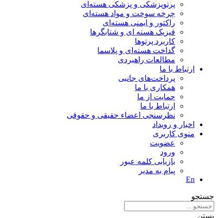
پرتوپزشکی و پزشکی هسته‌ای
چرخه سوخت و مواد هسته‌ای
راکتور و ایمنی هسته‌ای
فیزیک هسته ای و شتابگرها
کاربرد پرتوها
گداخت هسته‌ای و پلاسما
مطالعات راهبردی
ارتباط با ما
پرداخت‌های جانبی
همکاری با ما
حمايت از ما
ارتباط با ما
نظر‌سنجی اعضاء حقیقی و حقوقی
اخبار و رويداد
منوی کاربری
عضویت
ورود
بازیابی کلمه عبور
پیام به مدير
En
جستجو
بستن