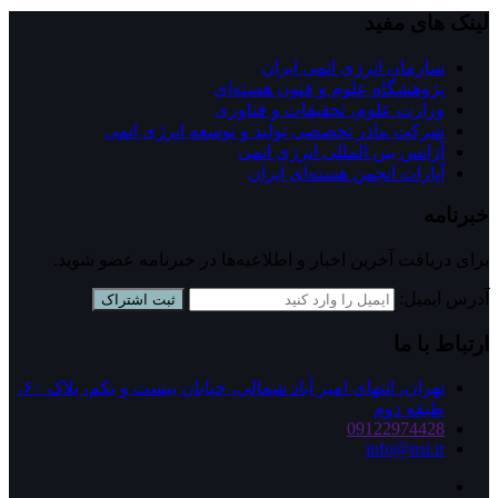
لینک های مفید
سازمان انرژی اتمی ایران
پژوهشگاه علوم و فنون هسته‌ای
وزارت علوم، تحقیقات و فناوری
شرکت مادر تخصصی تولید و توسعه انرژی اتمی
آژانس بین المللی انرژی اتمی
آپارات انجمن هسته‌ای ايران
خبرنامه
برای دریافت آخرین اخبار و اطلاعیه‌ها در خبرنامه عضو شوید.
آدرس ایمیل:
ثبت اشتراک
ارتباط با ما
تهران، انتهای امیر آباد شمالی، خیابان بیست و یکم، پلاک ۶۰،
طبقه دوم
09122974428
info@nsi.ir