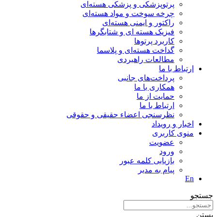
پرتوپزشکی و پزشکی هسته‌ای
چرخه سوخت و مواد هسته‌ای
راکتور و ایمنی هسته‌ای
فیزیک هسته ای و شتابگرها
کاربرد پرتوها
گداخت هسته‌ای و پلاسما
مطالعات راهبردی
ارتباط با ما
پرداخت‌های جانبی
همکاری با ما
حمايت از ما
ارتباط با ما
نظر‌سنجی اعضاء حقیقی و حقوقی
اخبار و رويداد
منوی کاربری
عضویت
ورود
بازیابی کلمه عبور
پیام به مدير
En
جستجو
بستن