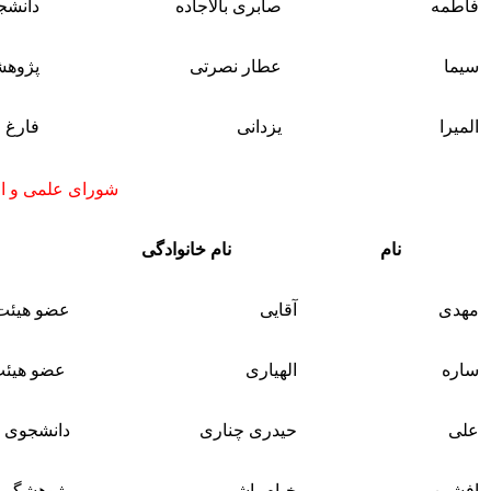
فاطمه
صابری بالاجاده
دانشج
سیما
عطار نصرتی
پژوهش
المیرا
یزدانی
فارغ 
شورای علمی و اج
نام
نام خانوادگی
مهدی
آقایی
عضو هیئت 
ساره
الهیاری
عضو هیئت
علی
حیدری چناری
دانشجوی 
افشین
خیام باشی
پژوهشگر پ