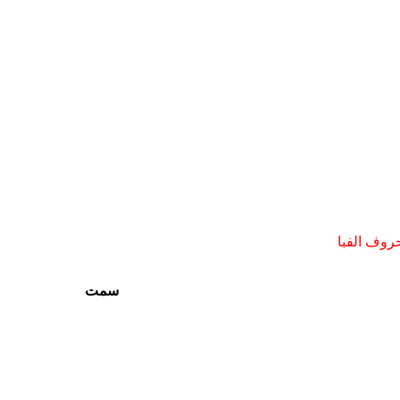
روف الفبا
سمت