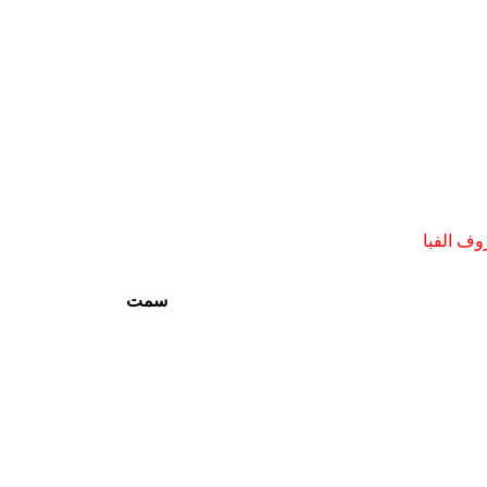
وف الفبا
سمت