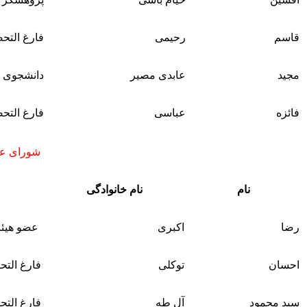
قاسم
رحیمی
فارغ التح
مجید
عابدی مصیر
دانشجوی د
فائزه
عباسی
فارغ التح
شورای علم
نام
نام خانوادگی
رضا
اکبری
عضو هیئت
احسان
توکلی
فارغ التح
سيد محمود
آل طه
فارغ التح