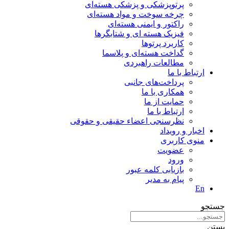
پرتوپزشکی و پزشکی هسته‌ای
چرخه سوخت و مواد هسته‌ای
راکتور و ایمنی هسته‌ای
فیزیک هسته ای و شتابگرها
کاربرد پرتوها
گداخت هسته‌ای و پلاسما
مطالعات راهبردی
ارتباط با ما
پرداخت‌های جانبی
همکاری با ما
حمايت از ما
ارتباط با ما
نظر‌سنجی اعضاء حقیقی و حقوقی
اخبار و رويداد
منوی کاربری
عضویت
ورود
بازیابی کلمه عبور
پیام به مدير
En
جستجو
بستن