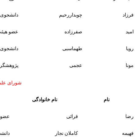
فرزاد
چوبداررحیم
دانشجوی 
امید
صفرزاده
عضو هیئت
رویا
طهماسبی
دانشجوی 
مونا
عجمی
پژوهشگر 
شورای علمی
نام
نام خانوادگی
رضا
قرائی
عضو 
فهیمه
کاملان نجار
دانش