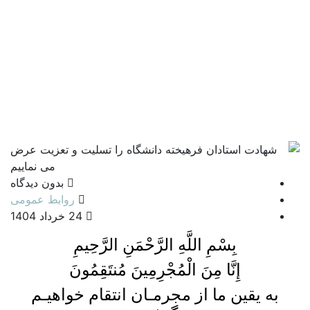
بدون دیدگاه
روابط عمومی
24 خرداد 1404
بِسْمِ اللَّهِ الرَّحْمَنِ الرَّحِيمِ
إِنَّا مِنَ الْمُجْرِمِینَ مُنتَقِمُونَ
به یقین ما از مجرمـان انتقام خواهیـم