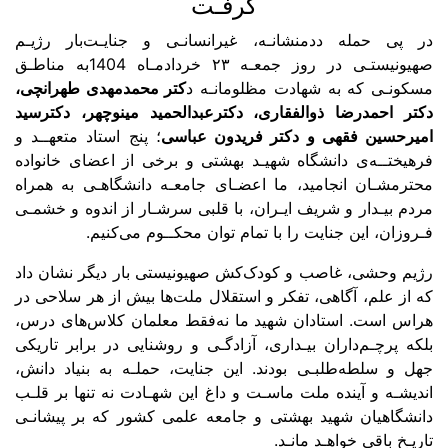
گرفـت
 پی حمله ددمنشانـه، غیرانسانـی و جنایـت‌بار رژیـم
صهیونیستـی در روز جمعـه ۲۳ خردادمـاه 1404به مناطـق
کونـی که به شهادت مظلومانـه د
کتر محمدمهدی طهرانچی،
تر احمدرضا ذوالفقاری، دکترعبدالحمید مینوچهر، دکترسید
یرحسین فقهی و دکتر فریدون عباسی
؛ پنج استاد متعهــد و
یختــه‌ی دانشگاه شهیـد بهشتی و برخی از اعضای خانواده‌
ترمشـان انجامید، ما اعضـای جامعـه دانشگاهـی به همراه
م بیـدار و شریف ایـران، با قلبی سرشـار از اندوه و خشمـی
وزان، این جنایت را با تمام توان محکــوم می‌کنیم.
یم وحشی، غاصب و کودک‌کش صهیونیستی بار دیگر نشان داد
از علم، آگاهی، تفکر و استقلال ملت‌ها بیش از هر سلاحی در
اس است. استادان شهید ما نه‌فقط معلمان کلاس‌های درس،
ه پرچـم‌داران بیـداری، آزادگـی و روشنایی در برابر تاریکی
ل و سلطه‌طلبـی بودند. این جنایت، حملـه به بنیاد دانش،
یشـه و آینده ملت ماسـت و داغ این شهـادت نه تنها بر قلـب
نشگاهیان شهید بهشتی و جامعه علمی کشور که بر پیشانـی
یـخ باقی خواهـد مانـد.