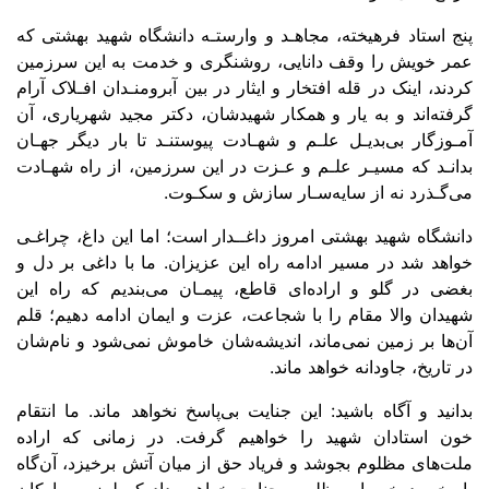
 استاد فرهیخته، مجاهـد و وارستـه دانشگاه شهید بهشتی که
ر خویش را وقف دانایی، روشنگری و خدمت به این سرزمین
ند، اینک در قله افتخار و ایثار در بین آبرومنـدان افـلاک آرام
ته‌اند و به یار و همکار شهیدشان، دکتر مجید شهریاری، آن
وزگار بی‌بدیـل علـم و شهـادت پیوستنـد تا بار دیگر جهـان
نـد که مسیـر علـم و عـزت در این سرزمین، از راه شهـادت
گـذرد نه از سایه‌سـار سازش و سکـوت.
شگاه شهید بهشتی امروز داغــدار است؛ اما این داغ، چراغـی
هد شد در مسیر ادامه راه این عزیزان. ما با داغی بر دل و
ضی در گلو و اراده‌ای قاطع، پیمـان می‌بندیم که راه این
دان والا مقام را با شجاعت، عزت و ایمان ادامه دهیم؛ قلم
ها بر زمین نمی‌ماند، اندیشه‌شان خاموش نمی‌شود و نام‌شان
تاریخ، جاودانه خواهد ماند.
نید و آگاه باشید: این جنایت بی‌پاسخ نخواهد ماند. ما انتقام
ن استادان شهید را خواهیم گرفت. در زمانی که اراده
‌های مظلوم بجوشد و فریاد حق از میان آتش برخیزد، آن‌گاه