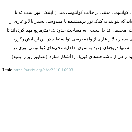
ی کوانتومی مبتنی بر حالت کوانتومی میدان اپتیکی نور است که با
که بتوانند به کمک نور درهمتنیده با همدوسی بسیار بالا و عاری از
واهمدوسی اثرات گرانشی ناشی از چرخش زمین را مشاهده و ثبت نمایند. در این آزمایش بزرگ که در بیرون از فضای آزمایشگاهی انجام گرفته است، محققان تداخل‌سنجی به مساحت حدود 715مترمربع مهیا کرده‌اند تا
آنها با تولید حالت درهمتنیده NOON در مقیاس بزرگ و با زمان همدوسی بسیار بالا و عاری از واهمدوسی توانسته‌اند در این آزمایش رکورد
ت چیدمان مزبور در حدود 5 میکرورادیان در ثانیه است. این آزمایش نه تنها دریچه‌ای جدید به سوی تداخل‌سنجی‌های کوانتومی نوری در
خی از ناشناخته‌های فیزیک را آشکار سازد. (تصاویر زیر را ببنید)
Link
:
https://arxiv.org/abs/2310.16903