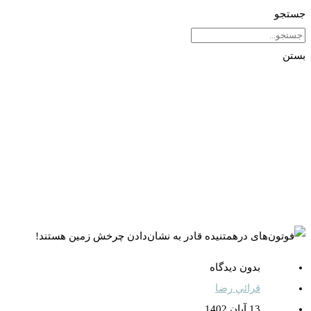
جستجو
بستن
بدون دیدگاه
قرائي رضا
13 آبان 1402