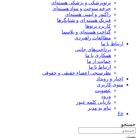
پرتوپزشکی و پزشکی هسته‌ای
چرخه سوخت و مواد هسته‌ای
راکتور و ایمنی هسته‌ای
فیزیک هسته ای و شتابگرها
کاربرد پرتوها
گداخت هسته‌ای و پلاسما
مطالعات راهبردی
ارتباط با ما
پرداخت‌های جانبی
همکاری با ما
حمايت از ما
ارتباط با ما
نظر‌سنجی اعضاء حقیقی و حقوقی
اخبار و رويداد
منوی کاربری
عضویت
ورود
بازیابی کلمه عبور
پیام به مدير
En
جستجو
بستن