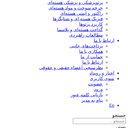
پرتوپزشکی و پزشکی هسته‌ای
چرخه سوخت و مواد هسته‌ای
راکتور و ایمنی هسته‌ای
فیزیک هسته ای و شتابگرها
کاربرد پرتوها
گداخت هسته‌ای و پلاسما
مطالعات راهبردی
ارتباط با ما
پرداخت‌های جانبی
همکاری با ما
حمايت از ما
ارتباط با ما
نظر‌سنجی اعضاء حقیقی و حقوقی
اخبار و رويداد
منوی کاربری
عضویت
ورود
بازیابی کلمه عبور
پیام به مدير
En
جستجو
بستن