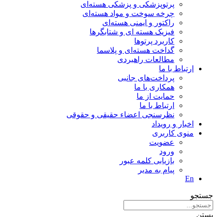
پرتوپزشکی و پزشکی هسته‌ای
چرخه سوخت و مواد هسته‌ای
راکتور و ایمنی هسته‌ای
فیزیک هسته ای و شتابگرها
کاربرد پرتوها
گداخت هسته‌ای و پلاسما
مطالعات راهبردی
ارتباط با ما
پرداخت‌های جانبی
همکاری با ما
حمايت از ما
ارتباط با ما
نظر‌سنجی اعضاء حقیقی و حقوقی
اخبار و رويداد
منوی کاربری
عضویت
ورود
بازیابی کلمه عبور
پیام به مدير
En
جستجو
بستن